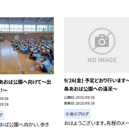
9/26(金) 予定どおり行います
金) あおば公園へ向けて〜出
条あおば公園への遠足〜
！〜
公開日
2025/09/26
09/26
更新日
2025/09/26
09/26
小池小ブログ
グ
おはようございます。先程のメ
あおば公園へ向かい、歩き