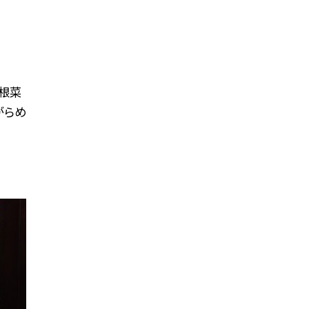
 根菜
がらめ