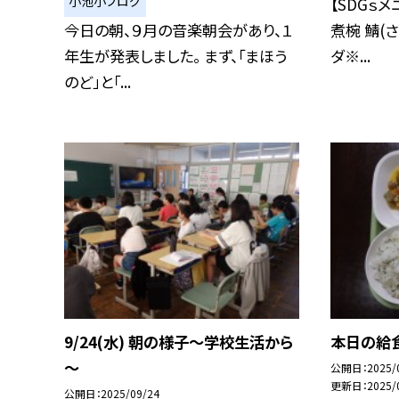
小池小ブログ
【SDGｓメ
今日の朝、９月の音楽朝会があり、１
煮椀 鯖(
年生が発表しました。 まず、「まほう
ダ※...
のど」と「...
9/24(水) 朝の様子～学校生活から
本日の給食
～
公開日
2025/
更新日
2025/
公開日
2025/09/24