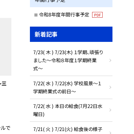
令和8年度年間行事予定
PDF
新着記事
7/23( 木 ) 7/23(木) １学期、頑張り
ました〜令和８年度１学期終業
式〜
7/22( 水 ) 7/22(水) 学校風景〜１
〜三
学期終業式の前日〜
7/22( 水 ) 本日の給食(7月22日水
曜日)
ールで
7/21( 火 ) 7/21(火) 給食後の様子