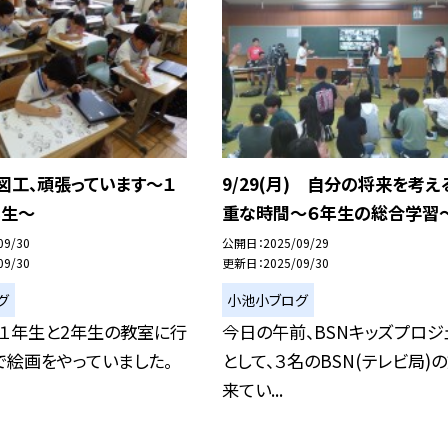
) 図工、頑張っています～１
9/29(月) 自分の将来を考え
年生～
重な時間〜６年生の総合学習
09/30
公開日
2025/09/29
09/30
更新日
2025/09/30
グ
小池小ブログ
、１年生と2年生の教室に行
今日の午前、BSNキッズプロジ
で絵画をやっていました。
として、３名のBSN(テレビ局)
来てい...