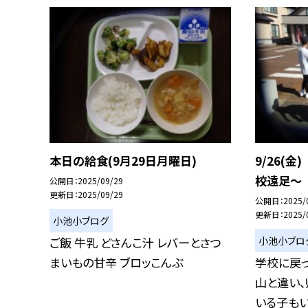
本日の給食(9月29日月曜日)
9/26(
校遠足〜
公開日
2025/09/29
更新日
2025/09/29
公開日
2025/
更新日
2025/
小池小ブログ
小池小ブロ
ご飯 牛乳 どさんこ汁 レバーとさつ
まいもの甘辛 ブロッこんぶ
学校に戻
山と違い、
いる子もいま