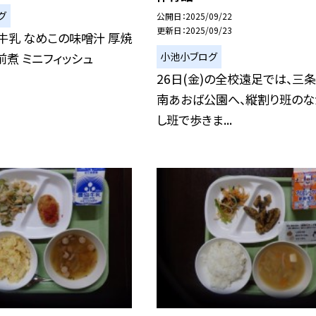
グ
公開日
2025/09/22
更新日
2025/09/23
牛乳 なめこの味噌汁 厚焼
小池小ブログ
前煮 ミニフィッシュ
26日(金)の全校遠足では、三
南あおば公園へ、縦割り班のな
し班で歩きま...