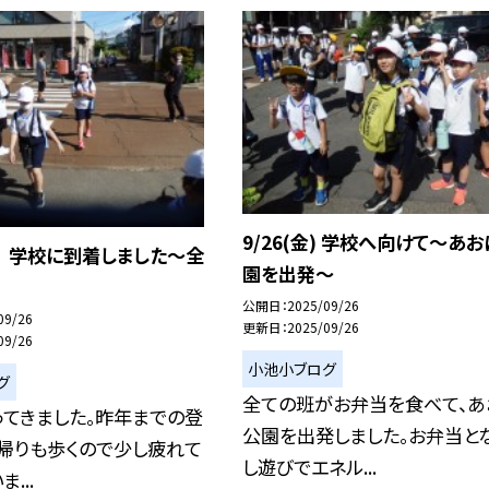
9/26(金) 学校へ向けて〜あ
金) 学校に到着しました〜全
園を出発〜
公開日
2025/09/26
09/26
更新日
2025/09/26
09/26
小池小ブログ
グ
全ての班がお弁当を食べて、あ
ってきました。昨年までの登
公園を出発しました。お弁当と
帰りも歩くので少し疲れて
し遊びでエネル...
...