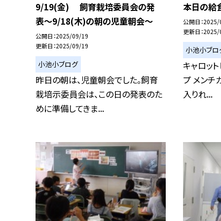
9/19(金) 飼育栽培委員会の発
本日の給食
表〜9/18(木)の朝の児童朝会〜
公開日
2025/
更新日
2025/
公開日
2025/09/19
更新日
2025/09/19
小池小ブロ
小池小ブログ
キャロット
昨日の朝は、児童朝会でした。飼育
プ メンチ
栽培示委員会は、この日の発表のた
入りれ...
めに準備してきま...