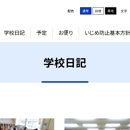
配色
通常
白地
黒地
文字
学校日記
予定
お便り
いじめ防止基本方
学校日記