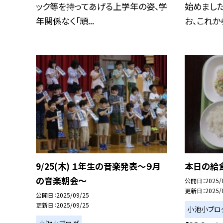
ック等を持ってあげる上学年の姿、学
始めました
年関係なく「頑...
お、これから
9/25(木) １年生の音楽発表〜９月
本日の給食
の音楽朝会〜
公開日
2025/
更新日
2025/
公開日
2025/09/25
更新日
2025/09/25
小池小ブロ