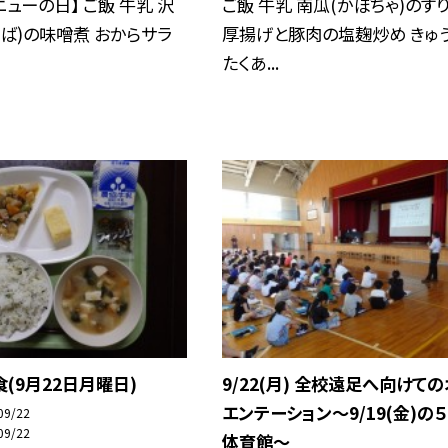
ニューの日】 ご飯 牛乳 沢
ご飯 牛乳 南瓜(かぼちゃ)のす
さば)の味噌煮 おからサラ
厚揚げと豚肉の塩麹炒め きゅ
たくあ...
(9月22日月曜日)
9/22(月) 全校遠足へ向けて
エンテーション〜9/19(金)の
09/22
09/22
体育館〜