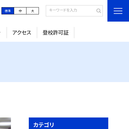
標準
中
大
針
アクセス
登校許可証
カテゴリ