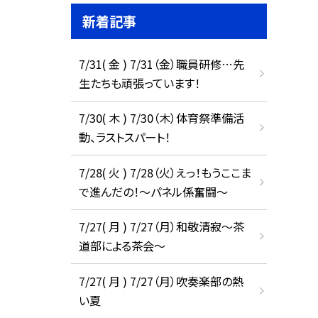
新着記事
7/31( 金 ) 7/31（金）職員研修…先
生たちも頑張っています！
7/30( 木 ) 7/30（木）体育祭準備活
動、ラストスパート！
7/28( 火 ) 7/28（火）えっ！もうここま
で進んだの！～パネル係奮闘～
7/27( 月 ) 7/27（月）和敬清寂～茶
道部による茶会～
7/27( 月 ) 7/27（月）吹奏楽部の熱
い夏