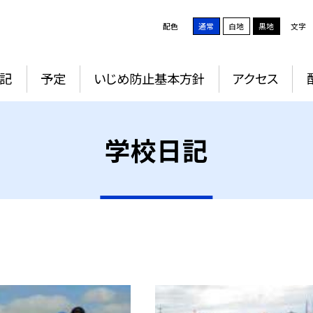
配色
通常
白地
黒地
文字
記
予定
いじめ防止基本方針
アクセス
学校日記