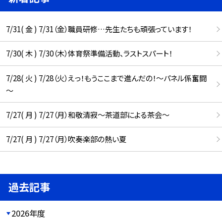
7/31( 金 ) 7/31（金）職員研修…先生たちも頑張っています！
7/30( 木 ) 7/30（木）体育祭準備活動、ラストスパート！
7/28( 火 ) 7/28（火）えっ！もうここまで進んだの！～パネル係奮闘
～
7/27( 月 ) 7/27（月）和敬清寂～茶道部による茶会～
7/27( 月 ) 7/27（月）吹奏楽部の熱い夏
過去記事
2026年度