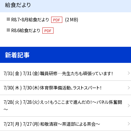
給食だより
R8.7・8月給食だより
(2 MB)
PDF
R8.6給食だより
PDF
新着記事
7/31( 金 ) 7/31（金）職員研修…先生たちも頑張っています！
7/30( 木 ) 7/30（木）体育祭準備活動、ラストスパート！
7/28( 火 ) 7/28（火）えっ！もうここまで進んだの！～パネル係奮闘
～
7/27( 月 ) 7/27（月）和敬清寂～茶道部による茶会～