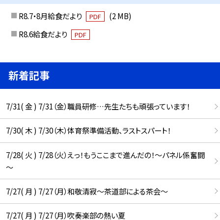
R8.7・8月給食だより
(2 MB)
PDF
R8.6給食だより
PDF
新着記事
7/31( 金 ) 7/31（金）職員研修…先生たちも頑張っています！
7/30( 木 ) 7/30（木）体育祭準備活動、ラストスパート！
7/28( 火 ) 7/28（火）えっ！もうここまで進んだの！～パネル係奮闘
～
7/27( 月 ) 7/27（月）和敬清寂～茶道部による茶会～
7/27( 月 ) 7/27（月）吹奏楽部の熱い夏