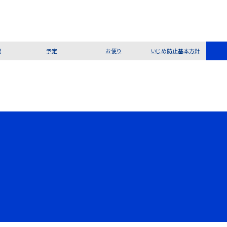
記
予定
お便り
いじめ防止基本方針