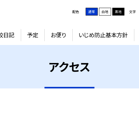
配色
通常
白地
黒地
文字
校日記
予定
お便り
いじめ防止基本方針
アクセス