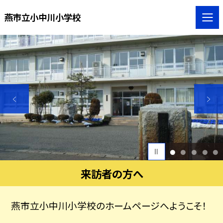
燕市立小中川小学校
1
2
3
4
5
来訪者の方へ
燕市立小中川小学校のホームページへようこそ！