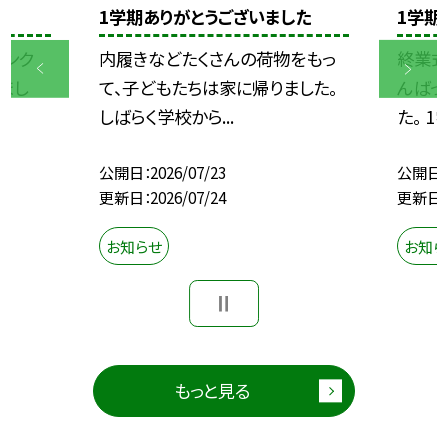
1学期ありがとうございました
1学期
コンク
内履きなどたくさんの荷物をもっ
終業式
まし
て、子どもたちは家に帰りました。
んばっ
しばらく学校から...
た。 1
公開日
2026/07/23
公開日
更新日
2026/07/24
更新日
お知らせ
お知ら
もっと見る