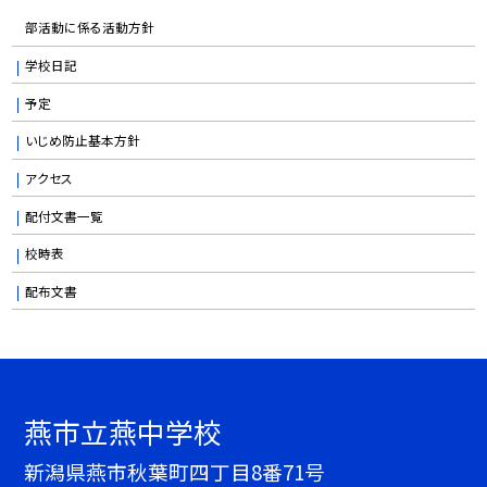
部活動に係る活動方針
学校日記
予定
いじめ防止基本方針
アクセス
配付文書一覧
校時表
配布文書
燕市立燕中学校
新潟県燕市秋葉町四丁目8番71号