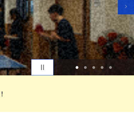
1
2
3
4
5
！