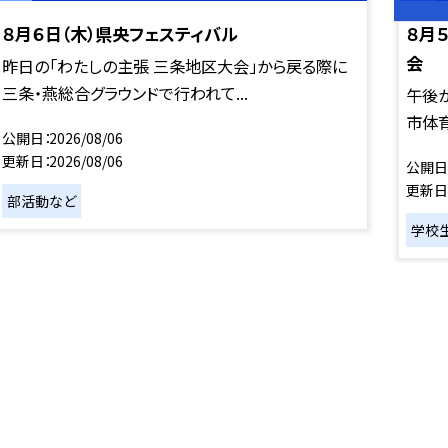
８月６日（木）県央フェスティバル
８月
会
昨日の「わたしの主張 三条地区大会」から戻る際に
三条・燕総合グラウンドで行われて...
午後
市体育
公開日
2026/08/06
更新日
2026/08/06
公開日
更新日
部活動など
学校