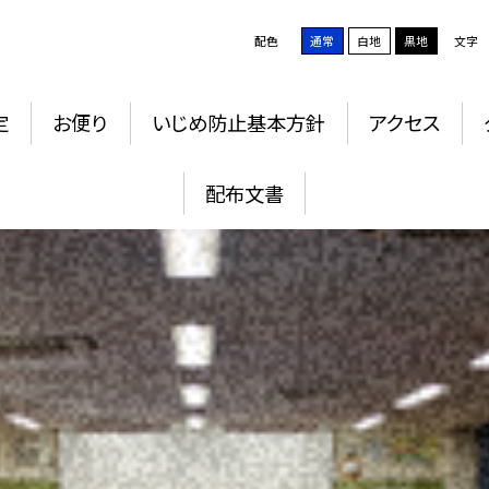
配色
通常
白地
黒地
文字
定
お便り
いじめ防止基本方針
アクセス
配布文書