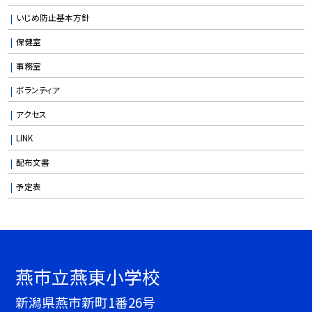
いじめ防止基本方針
保健室
事務室
ボランティア
アクセス
LINK
配布文書
予定表
燕市立燕東小学校
新潟県燕市新町1番26号