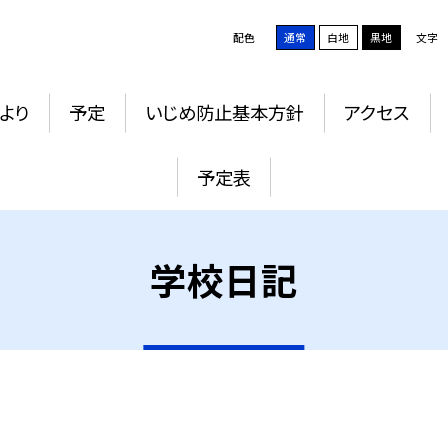
配色
通常
白地
黒地
文字
より
予定
いじめ防止基本方針
アクセス
予定表
学校日記