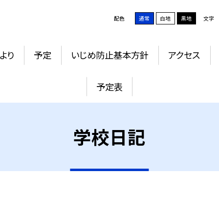
配色
通常
白地
黒地
文字
より
予定
いじめ防止基本方針
アクセス
予定表
学校日記