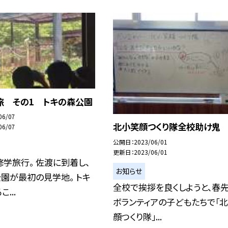
旅 その1 トキの森公園
06/07
北小笑顔つくり隊全校助け鬼
06/07
公開日
2023/06/01
更新日
2023/06/01
学旅行。 佐渡に到着し、
お知らせ
園が最初の見学地。 トキ
全校で挨拶を良くしようと、春
...
ボランティアの子どもたちで「
顔つくり隊」...