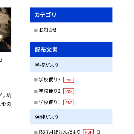
カテゴリ
お知らせ
配布文書
山
学校だより
学校便り３
PDF
学校便り２
PDF
。 坑
学校便り１
PDF
人形の
保健だより
R8 7月ほけんだより
(3
PDF