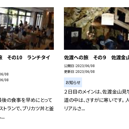
旅 その10 ランチタイ
佐渡への旅 その９ 佐渡金
公開日
2023/06/08
更新日
2023/06/08
06/08
06/08
お知らせ
２日目のメインは、佐渡金山見学
最後の食事を早めにとって
道の中は、さすがに寒いです。 
レストランで、ブリカツ丼と釜
リアルさ...
..