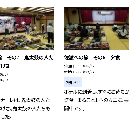
旅 その7 鬼太鼓の人た
佐渡への旅 その6 夕食
おけさ
公開日
2023/06/07
更新日
2023/06/07
06/07
06/07
お知らせ
ホテルに到着し、すぐにお待ち
ィナーレは、鬼太鼓の人た
夕食。 まるごと１匹のカニに、
おけさ。鬼太鼓の人たちも
闘中です。
した。