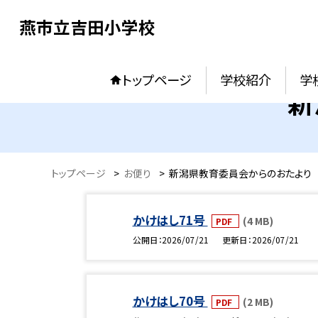
燕市立吉田小学校
トップページ
学校紹介
学
新
トップページ
>
お便り
>
新潟県教育委員会からのおたより
かけはし71号
(4 MB)
PDF
公開日
2026/07/21
更新日
2026/07/21
かけはし70号
(2 MB)
PDF