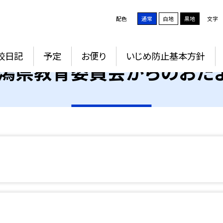
配色
通常
白地
黒地
文字
校日記
予定
お便り
いじめ防止基本方針
潟県教育委員会からのおた