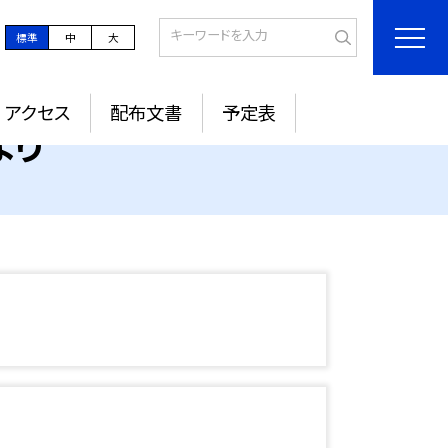
標準
中
大
アクセス
配布文書
予定表
より