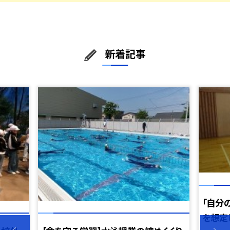
新着記事
「自分
を想定