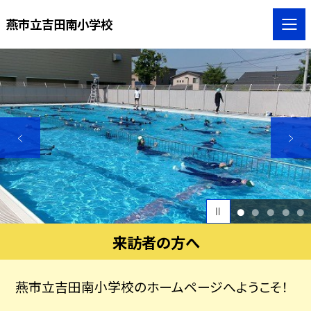
燕市立吉田南小学校
1
2
3
4
5
来訪者の方へ
燕市立吉田南小学校のホームページへようこそ！