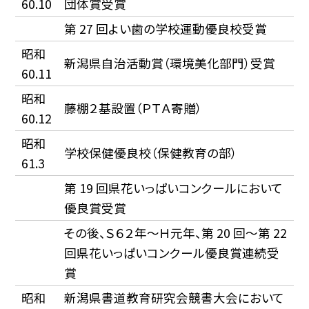
60.10
団体賞受賞
第 27 回よい歯の学校運動優良校受賞
昭和
新潟県自治活動賞（環境美化部門）受賞
60.11
昭和
藤棚２基設置（ＰＴＡ寄贈）
60.12
昭和
学校保健優良校（保健教育の部）
61.3
第 19 回県花いっぱいコンクールにおいて
優良賞受賞
その後、Ｓ６２年〜Ｈ元年、第 20 回〜第 22
回県花いっぱいコンクール優良賞連続受
賞
昭和
新潟県書道教育研究会競書大会において