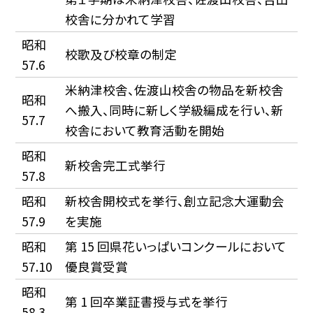
校舎に分かれて学習
昭和
校歌及び校章の制定
57.6
米納津校舎、佐渡山校舎の物品を新校舎
昭和
へ搬入、同時に新しく学級編成を行い、新
57.7
校舎において教育活動を開始
昭和
新校舎完工式挙行
57.8
昭和
新校舎開校式を挙行、創立記念大運動会
57.9
を実施
昭和
第 15 回県花いっぱいコンクールにおいて
57.10
優良賞受賞
昭和
第 1 回卒業証書授与式を挙行
58.3