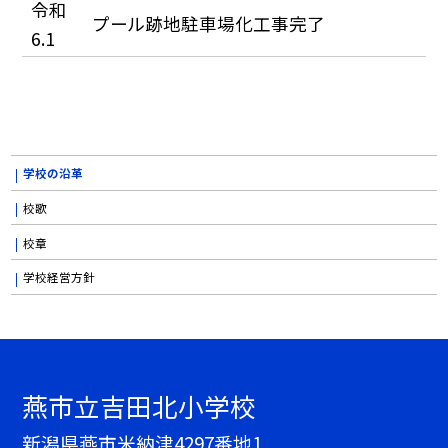
令和
プール跡地駐車場化工事完了
6.1
学校の沿革
校歌
校章
学校経営方針
燕市立吉田北小学校
新潟県燕市米納津4297番地1