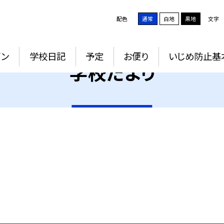
配色
通常
白地
黒地
文字
イン
学校日記
予定
お便り
いじめ防止基
学校だより