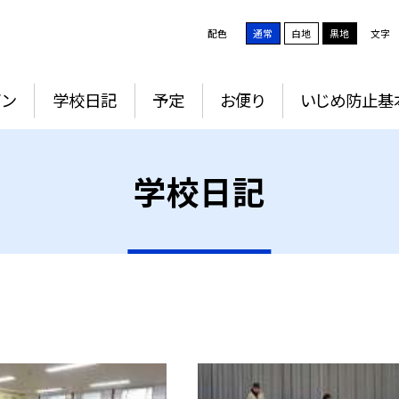
配色
通常
白地
黒地
文字
イン
学校日記
予定
お便り
いじめ防止基
学校日記