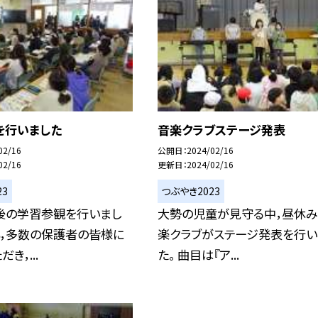
を行いました
音楽クラブステージ発表
02/16
公開日
2024/02/16
02/16
更新日
2024/02/16
23
つぶやき2023
後の学習参観を行いまし
大勢の児童が見守る中，昼休
も，多数の保護者の皆様に
楽クラブがステージ発表を行い
き，...
た。 曲目は『ア...