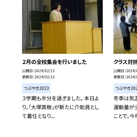
２月の全校集会を行いました
クラス対
公開日
2024/02/15
公開日
2024/
更新日
2024/02/15
更新日
2024/
つぶやき2023
つぶやき20
３学期も半分を過ぎました。 本日よ
冬季は気
り，「大塚真樹」が新たに介助員とし
運動量が少
て着任となり...
ことで，今年.