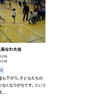
抗長なわ大会
02/08
02/08
23
温も下がり，子どもたちの
なくなりがちです。 という
..