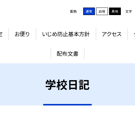
配色
通常
白地
黒地
文字
定
お便り
いじめ防止基本方針
アクセス
配布文書
学校日記