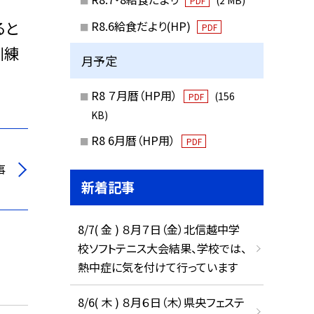
PDF
ると
R8.6給食だより(HP)
PDF
訓練
月予定
R8 ７月暦（HP用）
(156
PDF
KB)
R8 6月暦（HP用）
PDF
事
新着記事
8/7( 金 ) ８月７日（金）北信越中学
校ソフトテニス大会結果、学校では、
熱中症に気を付けて行っています
8/6( 木 ) ８月６日（木）県央フェステ