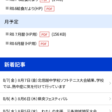
R8.6給食だより(HP)
PDF
月予定
R8 ７月暦（HP用）
(156 KB)
PDF
R8 6月暦（HP用）
PDF
新着記事
8/7( 金 ) ８月７日（金）北信越中学校ソフトテニス大会結果、学校
では、熱中症に気を付けて行っています
8/6( 木 ) ８月６日（木）県央フェスティバル
8/5( 水 ) ８月５日（水） わたしの主張 三条地域地区大会