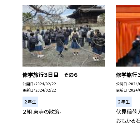
修学旅行３日目 その６
修学旅行
公開日
2024/02/22
公開日
2024/
更新日
2024/02/22
更新日
2024/
２年生
２年生
２組 東寺の散策。
伏見稲荷
おもかる石