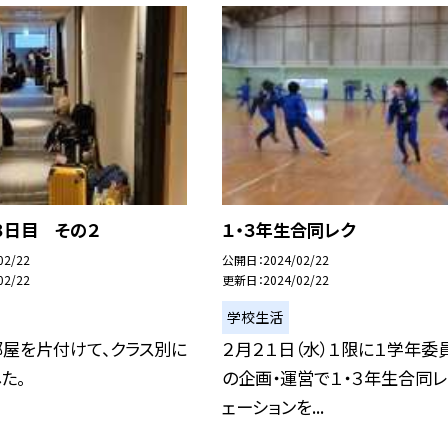
３日目 その２
１・３年生合同レク
02/22
公開日
2024/02/22
02/22
更新日
2024/02/22
学校生活
部屋を片付けて、クラス別に
２月２１日（水）１限に１学年委
た。
の企画・運営で１・３年生合同レ
ェーションを...