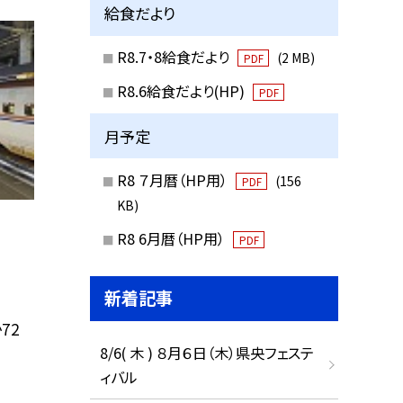
給食だより
R8.7・8給食だより
(2 MB)
PDF
R8.6給食だより(HP)
PDF
月予定
R8 ７月暦（HP用）
(156
PDF
KB)
R8 6月暦（HP用）
PDF
新着記事
72
8/6( 木 ) ８月６日（木）県央フェステ
ィバル