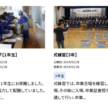
【１年生】
式練習【３年】
02/28
公開日
2024/02/28
02/28
更新日
2024/02/28
３年生
１年生にお邪魔しました。
式練習では、卒業合唱を練習し
協力して配膳していました。
場。その後に入場、卒業証書授
..
通して行い、卒業...