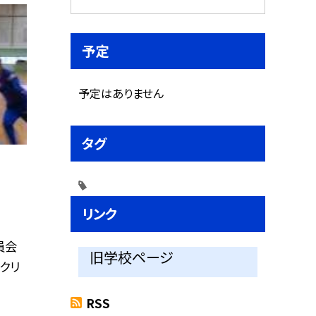
予定
予定はありません
タグ
リンク
員会
旧学校ページ
クリ
RSS