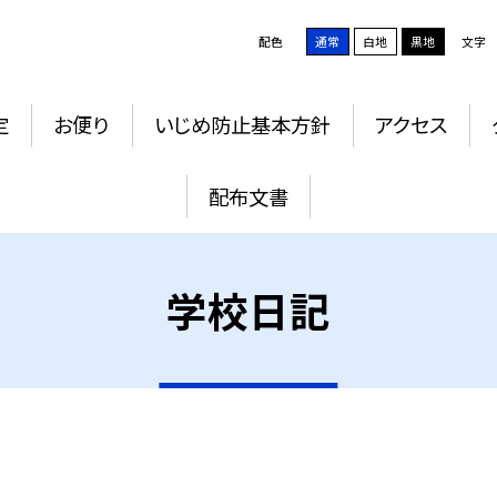
配色
通常
白地
黒地
文字
定
お便り
いじめ防止基本方針
アクセス
配布文書
学校日記