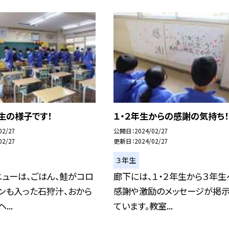
生の様子です！
１・２年生からの感謝の気持ち！
02/27
公開日
2024/02/27
02/27
更新日
2024/02/27
３年生
ューは、ごはん、鮭がコロ
廊下には、１・２年生から３年生
ンも入った石狩汁、おから
感謝や激励のメッセージが掲
...
ています。教室...