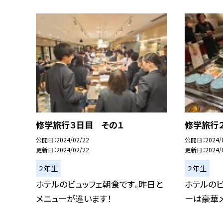
修学旅行３日目 その１
修学旅行
公開日
2024/02/22
公開日
2024/
更新日
2024/02/22
更新日
2024/
２年生
２年生
ホテルのビュッフェ朝食です。昨日と
ホテルのビ
メニューが違います！
ーは豪華メ