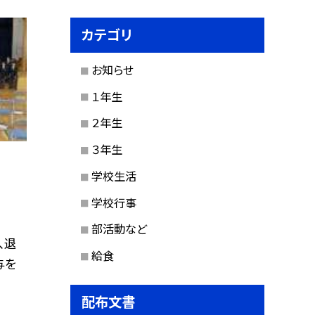
カテゴリ
お知らせ
１年生
２年生
３年生
学校生活
学校行事
部活動など
、退
給食
与を
配布文書