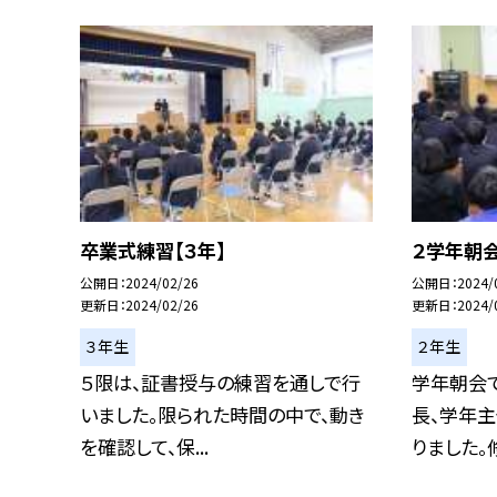
卒業式練習【３年】
２学年朝
公開日
2024/02/26
公開日
2024/
更新日
2024/02/26
更新日
2024/
３年生
２年生
５限は、証書授与の練習を通しで行
学年朝会
いました。限られた時間の中で、動き
長、学年
を確認して、保...
りました。修