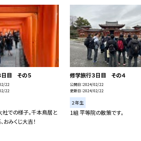
３日目 その５
修学旅行３日目 その４
02/22
公開日
2024/02/22
02/22
更新日
2024/02/22
２年生
大社での様子。千本鳥居と
1組 平等院の散策です。
、おみくじ大吉！