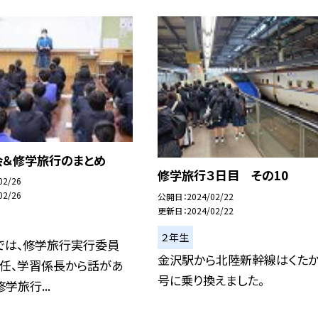
会＆修学旅行のまとめ
修学旅行３日目 その10
02/26
02/26
公開日
2024/02/22
更新日
2024/02/22
２年生
では、修学旅行実行委員
金沢駅から北陸新幹線はくたか
主任、学習係長から話があ
号に乗り換えました。
学旅行...