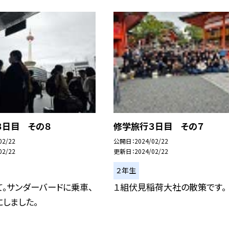
３日目 その８
修学旅行３日目 その７
02/22
公開日
2024/02/22
02/22
更新日
2024/02/22
２年生
。サンダーバードに乗車、
１組伏見稲荷大社の散策です。
しました。