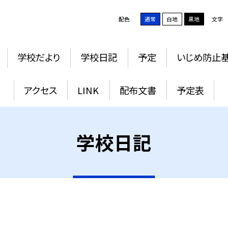
配色
通常
白地
黒地
文字
学校だより
学校日記
予定
いじめ防止
アクセス
LINK
配布文書
予定表
学校日記