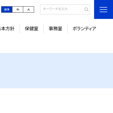
標準
中
大
基本方針
保健室
事務室
ボランティア