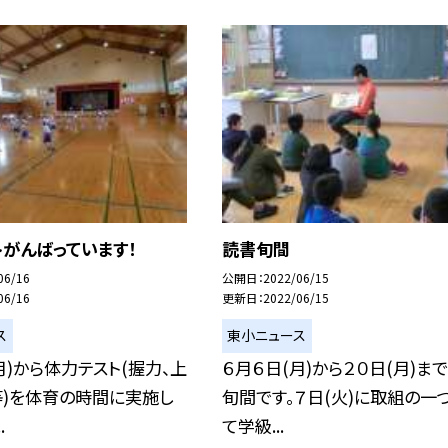
がんばっています！
読書旬間
06/16
公開日
2022/06/15
06/16
更新日
2022/06/15
ス
東小ニュース
月)から体力テスト(握力、上
６月６日(月)から２０日(月)ま
等)を体育の時間に実施し
旬間です。７日(火)に取組の一
.
て学級...