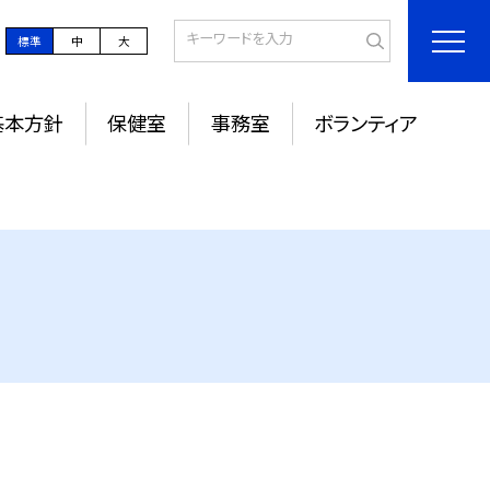
標準
中
大
基本方針
保健室
事務室
ボランティア