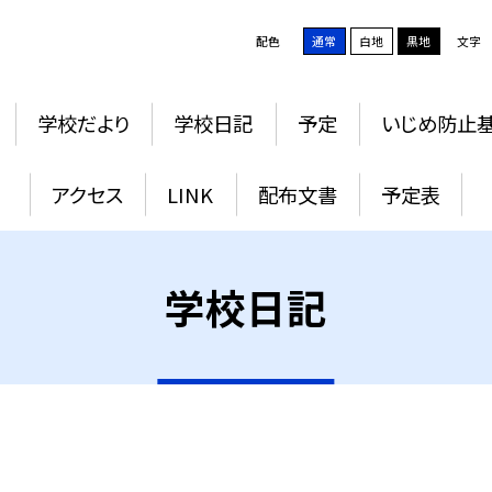
配色
通常
白地
黒地
文字
学校だより
学校日記
予定
いじめ防止
アクセス
LINK
配布文書
予定表
学校日記