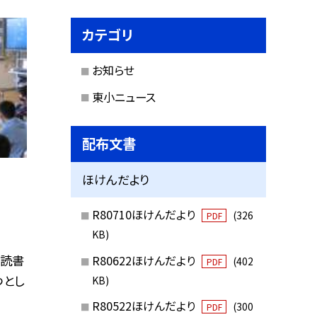
カテゴリ
お知らせ
東小ニュース
配布文書
ほけんだより
R80710ほけんだより
(326
PDF
KB)
で読書
R80622ほけんだより
(402
PDF
つとし
KB)
R80522ほけんだより
(300
PDF