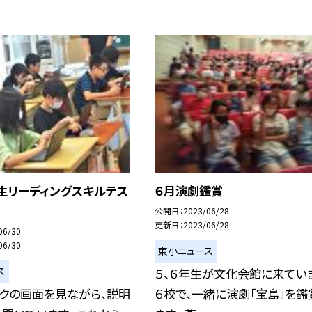
生リーディングスキルテス
６月演劇鑑賞
公開日
2023/06/28
更新日
2023/06/28
06/30
06/30
東小ニュース
ス
５、６年生が文化会館に来ていま
ックの画面を見ながら、説明
６校で、一緒に演劇「宝島」を鑑