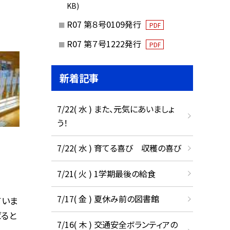
KB)
R07 第８号0109発行
PDF
R07 第７号1222発行
PDF
新着記事
7/22( 水 ) また、元気にあいましょ
う！
7/22( 水 ) 育てる喜び 収穫の喜び
7/21( 火 ) 1学期最後の給食
7/17( 金 ) 夏休み前の図書館
ていま
ばると
7/16( 木 ) 交通安全ボランティアの