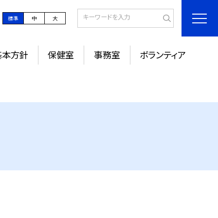
標準
中
大
基本方針
保健室
事務室
ボランティア