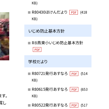
KB)
R80430ほけんだより
(418
PDF
KB)
いじめ防止基本方針
R８燕東小いじめ防止基本方針
PDF
学校だより
R80721発行あすなろ
(514
PDF
KB)
R80615発行あすなろ
(653
PDF
す。
KB)
賞し
R80522発行あすなろ
(517
PDF