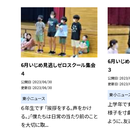
6月いじ
6月いじめ見逃しゼロスクール集会
３
４
公開日
2023/
公開日
2023/06/30
更新日
2023/
更新日
2023/06/30
東小ニュー
東小ニュース
上学年です
６年生です 「挨拶をする。声をかけ
様子を寸
る。」「僕たちは日常の当たり前のこと
ように、友達.
を大切に取...