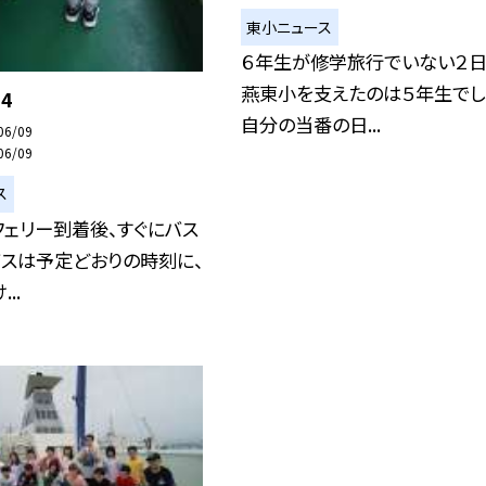
東小ニュース
６年生が修学旅行でいない２日
燕東小を支えたのは５年生でし
4
自分の当番の日...
06/09
06/09
ス
ェリー到着後、すぐにバス
バスは予定どおりの時刻に、
..