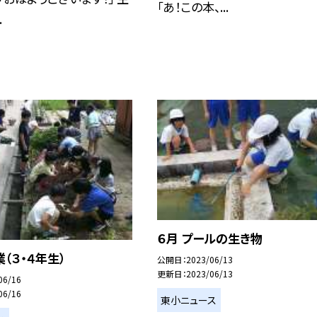
「あ！この本、...
.
６月 プールの生き物
（３・４年生）
公開日
2023/06/13
更新日
2023/06/13
06/16
06/16
東小ニュース