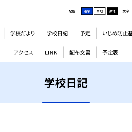
配色
通常
白地
黒地
文字
学校だより
学校日記
予定
いじめ防止
アクセス
LINK
配布文書
予定表
学校日記