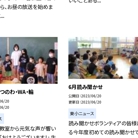
いいことある...
から、お昼の放送を始めま
..
6月読み聞かせ
つのわ・WA・輪
公開日
2023/06/20
06/20
更新日
2023/06/20
06/20
東小ニュース
ス
読み聞かせボランティアの皆様
や教室から元気な声が響い
る今年度初めての読み聞かせで
 「おはようございます！」 生