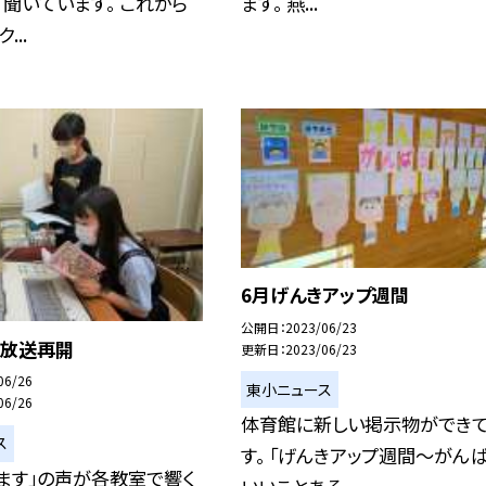
聞いています。 これから
ます。 燕...
...
6月げんきアップ週間
公開日
2023/06/23
の放送再開
更新日
2023/06/23
06/26
東小ニュース
06/26
体育館に新しい掲示物ができ
ス
す。 「げんきアップ週間〜がん
ます」の声が各教室で響く