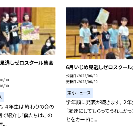
め見逃しゼロスクール集会
6月いじめ見逃しゼロスクール
公開日
2023/06/30
06/30
更新日
2023/06/30
06/30
東小ニュース
ス
学年順に発表が続きます。 ２年
。 ４年生は 終わりの会の
「友達にしてもらってうれしかっ
劇で紹介し「僕たちはこの
とをカードに...
..