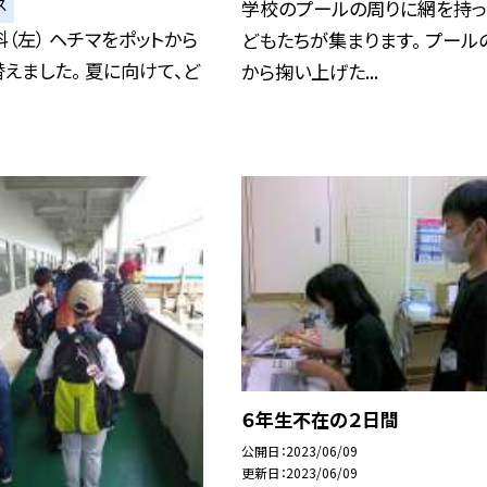
ス
学校のプールの周りに網を持
科（左） ヘチマをポットから
どもたちが集まります。 プール
えました。 夏に向けて、ど
から掬い上げた...
６年生不在の２日間
公開日
2023/06/09
更新日
2023/06/09