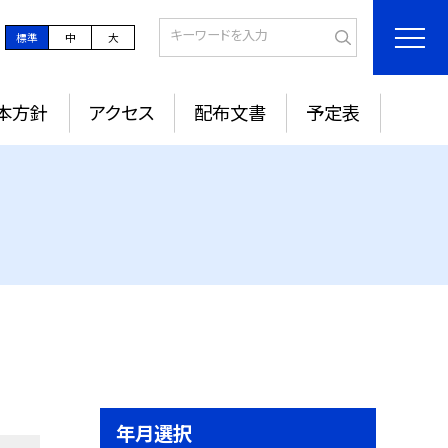
標準
中
大
本方針
アクセス
配布文書
予定表
年月選択