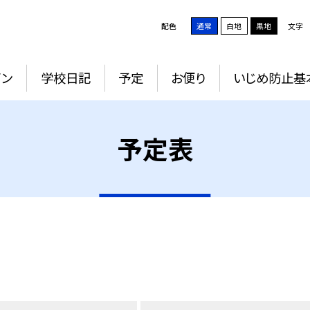
配色
通常
白地
黒地
文字
イン
学校日記
予定
お便り
いじめ防止基
予定表