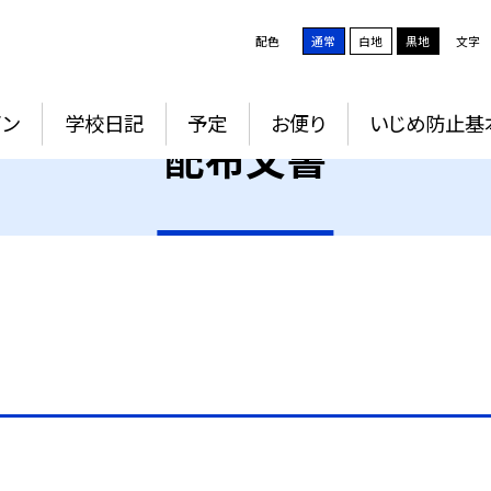
配色
通常
白地
黒地
文字
イン
学校日記
予定
お便り
いじめ防止基
配布文書