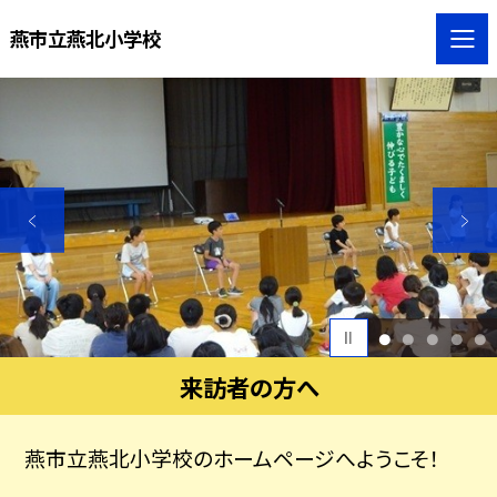
燕市立燕北小学校
1
2
3
4
5
来訪者の方へ
燕市立燕北小学校のホームページへようこそ！