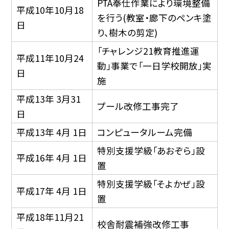
PTA奉仕作業により環境整備
平成10年10月18
を行う(教室・廊下のペンキ塗
日
り、樹木の剪定)
「チャレンジ21教育推進運
平成11年10月24
動」事業で「一日学校開放」実
日
施
平成13年 3月31
プール改修工事完了
日
平成13年 4月 1日
コンピュータルーム完備
特別支援学級「あおぞら」設
平成16年 4月 1日
置
特別支援学級「そよかぜ」設
平成17年 4月 1日
置
平成18年11月21
校舎耐震補強改修工事