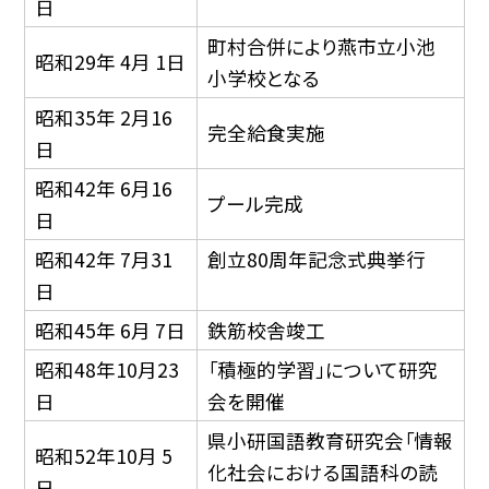
日
町村合併により燕市立小池
昭和29年 4月 1日
小学校となる
昭和35年 2月16
完全給食実施
日
昭和42年 6月16
プール完成
日
昭和42年 7月31
創立80周年記念式典挙行
日
昭和45年 6月 7日
鉄筋校舎竣工
昭和48年10月23
「積極的学習」について研究
日
会を開催
県小研国語教育研究会「情報
昭和52年10月 5
化社会における国語科の読
日