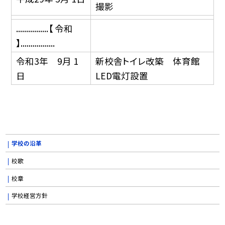
撮影
................【 令和
】.................
令和3年 9月 1
新校舎トイレ改築 体育館
日
LED電灯設置
学校の沿革
校歌
校章
学校経営方針