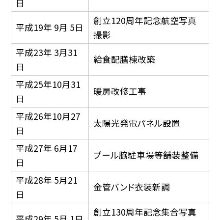
日
創立120周年記念航空写真
平成19年 9月 5日
撮影
平成23年 3月31
給食配膳棟改築
日
平成25年10月31
暖房改修工事
日
平成26年10月27
太陽光発電パネル設置
日
平成27年 6月17
プール脇駐車場等舗装整備
日
平成28年 5月21
金管バンド衣装新調
日
創立130周年記念集合写真
平成29年 5月 1日