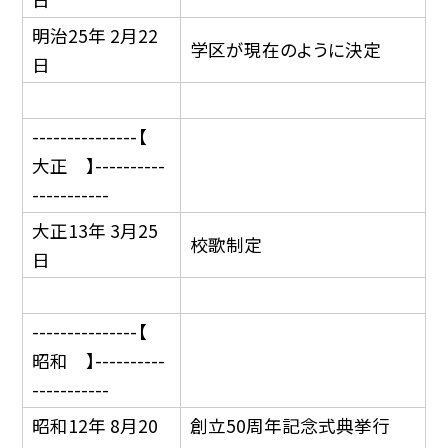
明治25年 2月22
学区が現在のように決定
日
---------------【
大正 】----------
-----------
大正13年 3月25
校歌制定
日
---------------【
昭和 】----------
-----------
昭和12年 8月20
創立50周年記念式典挙行