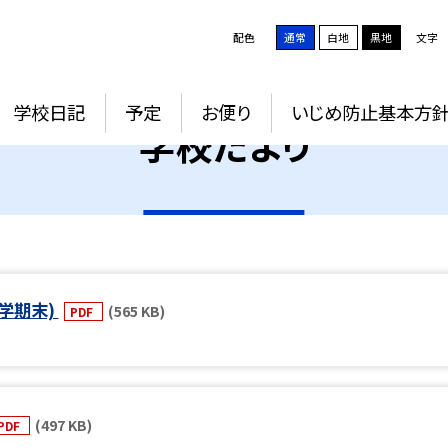
配色
通常
白地
黒地
文字
学校日記
予定
お便り
いじめ防止基本方
学校だより
1学期末)
(565 KB)
PDF
(497 KB)
PDF