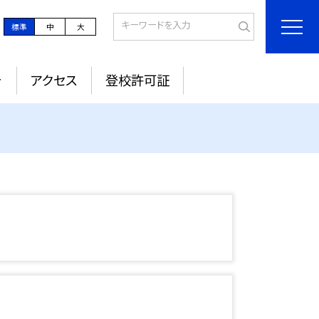
標準
中
大
針
アクセス
登校許可証