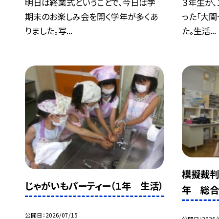
明日は終業式ということで、今日は学
３年生が
期末のお楽しみ会を開く学年が多くあ
った「大関
りました。写...
た。生活...
模擬裁判
じゃがいもパーティー（１年 生活）
年 総合
公開日
2026/07/15
公開日
2026/