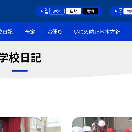
配色
文字
通常
白地
黒地
標
校日記
予定
お便り
いじめ防止基本方針
学校日記