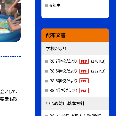
６年生
配布文書
学校だより
R8.7学校だより
(176 KB)
PDF
R8.6学校だより
(232 KB)
PDF
R8.5学校だより
PDF
R8.4学校だより
会として、
PDF
の要素も取
いじめ防止基本方針
R8いじめ防止基本方針（改訂