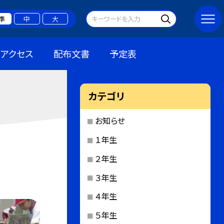
準
中
大
アクセス
配布文書
予定表
カテゴリ
お知らせ
１年生
２年生
３年生
４年生
５年生