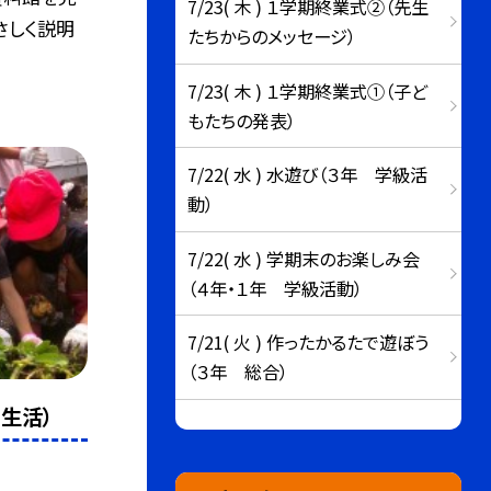
7/23( 木 ) １学期終業式②（先生
さしく説明
たちからのメッセージ）
7/23( 木 ) １学期終業式①（子ど
もたちの発表）
7/22( 水 ) 水遊び（３年 学級活
動）
7/22( 水 ) 学期末のお楽しみ会
（４年・１年 学級活動）
7/21( 火 ) 作ったかるたで遊ぼう
（３年 総合）
生活）