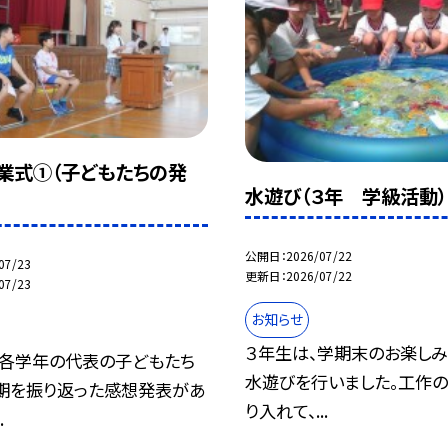
業式①（子どもたちの発
水遊び（３年 学級活動）
公開日
2026/07/22
07/23
更新日
2026/07/22
07/23
お知らせ
３年生は、学期末のお楽しみ
、各学年の代表の子どもたち
水遊びを行いました。工作
学期を振り返った感想発表があ
り入れて、...
.