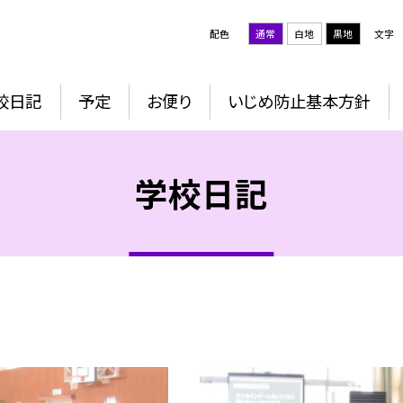
配色
通常
白地
黒地
文字
校日記
予定
お便り
いじめ防止基本方針
学校日記