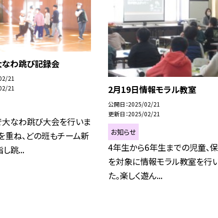
大なわ跳び記録会
02/21
2月19日情報モラル教室
02/21
公開日
2025/02/21
更新日
2025/02/21
で大なわ跳び大会を行いま
お知らせ
を重ね、どの班もチーム新
4年生から6年生までの児童、
跳...
を対象に情報モラル教室を行
た。楽しく遊ん...