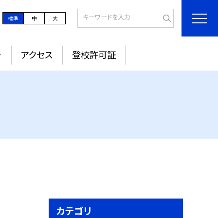
標準
中
大
針
アクセス
登校許可証
カテゴリ