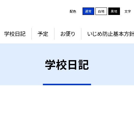
配色
通常
白地
黒地
文字
学校日記
予定
お便り
いじめ防止基本方
学校日記