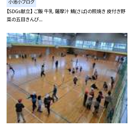
小池小ブログ
【SDGs献立】 ご飯 牛乳 薩摩汁 鯖(さば)の照焼き 皮付き野
菜の五目きんぴ...