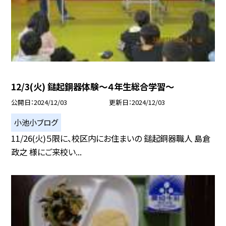
12/3(火) 鎚起銅器体験〜４年生総合学習〜
公開日
2024/12/03
更新日
2024/12/03
小池小ブログ
11/26(火)５限に、校区内にお住まいの 鎚起銅器職人 島倉
政之 様にご来校い...