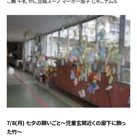
ご飯 牛乳 かに豆腐スープ マーボー茄子 じゃこナムル
7/8(月) 七夕の願いごと〜児童玄関近くの廊下に飾っ
た竹〜